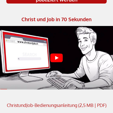
Christ und Job in 70 Sekunden
ChristundJob-Bedienungsanleitung (2,5 MB | PDF)