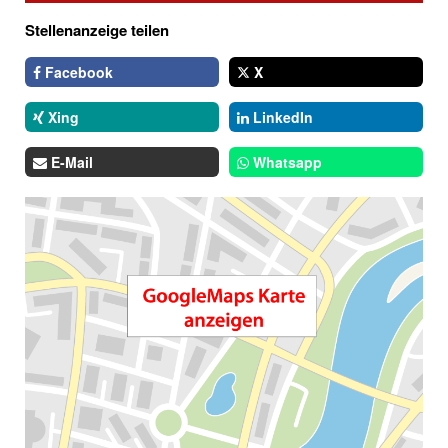
Stellenanzeige teilen
Facebook
X
Xing
LinkedIn
E-Mail
Whatsapp