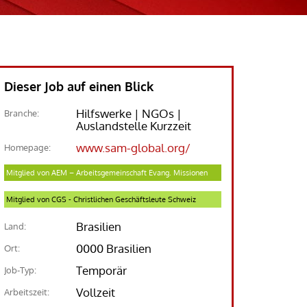
Dieser Job auf einen Blick
Hilfswerke | NGOs |
Branche:
Auslandstelle Kurzzeit
www.sam-global.org/
Homepage:
Mitglied von AEM – Arbeitsgemeinschaft Evang. Missionen
Mitglied von CGS - Christlichen Geschäftsleute Schweiz
Brasilien
Land:
0000 Brasilien
Ort:
Temporär
Job-Typ:
Vollzeit
Arbeitszeit: