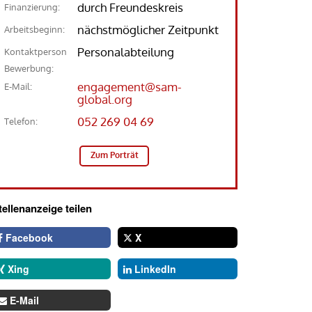
durch Freundeskreis
Finanzierung:
nächstmöglicher Zeitpunkt
Arbeitsbeginn:
Personalabteilung
Kontaktperson
Bewerbung:
engagement@sam-
E-Mail:
global.org
052 269 04 69
Telefon:
Zum Porträt
tellenanzeige teilen
Facebook
X
Xing
LinkedIn
E-Mail